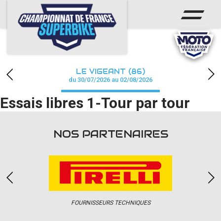
ACCUEIL
CHAMPIONNAT
ACTUS
LE VIGEANT (86)
CALENDRIER
du 30/07/2026 au 02/08/2026
Essais libres 1-Tour par tour
RÉSULTATS
PHOTOS / WEB TV
NOS PARTENAIRES
PARTENAIRES
PRESSE
FOURNISSEURS TECHNIQUES
PRESSE