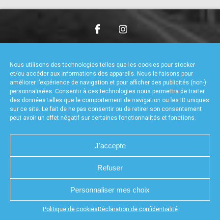
accéder à la billetterie
CHARTE DE CONFIDENTIALITÉ
NOUS CONTACTER
MENTIONS LÉGALES
RÉALISÉ PAR L’AGENCE WEB A3WEB
Nous utilisons des technologies telles que les cookies pour stocker
POLITIQUE DE COOKIES (UE)
DÉCLARATION DE CONFIDENTIALITÉ (UE)
et/ou accéder aux informations des appareils. Nous le faisons pour
améliorer l’expérience de navigation et pour afficher des publicités (non-)
personnalisées. Consentir à ces technologies nous permettra de traiter
des données telles que le comportement de navigation ou les ID uniques
sur ce site. Le fait de ne pas consentir ou de retirer son consentement
peut avoir un effet négatif sur certaines fonctionnalités et fonctions.
J'accepte
Refuser
Personnaliser mes choix
Appuyez sur le bouton partager en bas de votre
Politique de cookies
Déclaration de confidentialité
navigateur, puis sur "Sur l'écran d'accueil" pour obtenir le