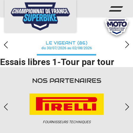
ACCUEIL
CHAMPIONNAT
ACTUS
LE VIGEANT (86)
CALENDRIER
du 30/07/2026 au 02/08/2026
Essais libres 1-Tour par tour
RÉSULTATS
PHOTOS / WEB TV
NOS PARTENAIRES
PARTENAIRES
PRESSE
FOURNISSEURS TECHNIQUES
PRESSE