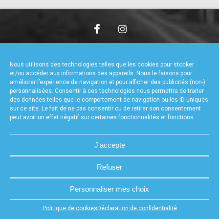
accéder à la billetterie
CHARTE DE CONFIDENTIALITÉ
NOUS CONTACTER
MENTIONS LÉGALES
RÉALISÉ PAR L’AGENCE WEB A3WEB
Nous utilisons des technologies telles que les cookies pour stocker
POLITIQUE DE COOKIES (UE)
DÉCLARATION DE CONFIDENTIALITÉ (UE)
et/ou accéder aux informations des appareils. Nous le faisons pour
améliorer l’expérience de navigation et pour afficher des publicités (non-)
personnalisées. Consentir à ces technologies nous permettra de traiter
des données telles que le comportement de navigation ou les ID uniques
sur ce site. Le fait de ne pas consentir ou de retirer son consentement
peut avoir un effet négatif sur certaines fonctionnalités et fonctions.
J'accepte
Refuser
Personnaliser mes choix
Appuyez sur le bouton partager en bas de votre
Politique de cookies
Déclaration de confidentialité
navigateur, puis sur "Sur l'écran d'accueil" pour obtenir le