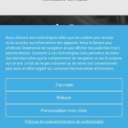
accéder à la billetterie
CHARTE DE CONFIDENTIALITÉ
NOUS CONTACTER
Nous utilisons des technologies telles que les cookies pour stocker
MENTIONS LÉGALES
RÉALISÉ PAR L’AGENCE WEB A3WEB
et/ou accéder aux informations des appareils. Nous le faisons pour
POLITIQUE DE COOKIES (UE)
DÉCLARATION DE CONFIDENTIALITÉ (UE)
améliorer l’expérience de navigation et pour afficher des publicités (non-)
personnalisées. Consentir à ces technologies nous permettra de traiter
des données telles que le comportement de navigation ou les ID uniques
sur ce site. Le fait de ne pas consentir ou de retirer son consentement
peut avoir un effet négatif sur certaines fonctionnalités et fonctions.
J'accepte
Refuser
Personnaliser mes choix
Appuyez sur le bouton partager en bas de votre
Politique de cookies
Déclaration de confidentialité
navigateur, puis sur "Sur l'écran d'accueil" pour obtenir le