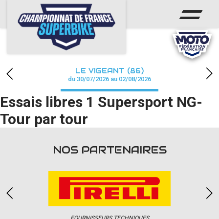
ACCUEIL
CHAMPIONNAT
ACTUS
LE VIGEANT (86)
CALENDRIER
du 30/07/2026 au 02/08/2026
Essais libres 1 Supersport NG-
RÉSULTATS
Tour par tour
PHOTOS / WEB TV
PARTENAIRES
NOS PARTENAIRES
PRESSE
PRESSE
FOURNISSEURS TECHNIQUES