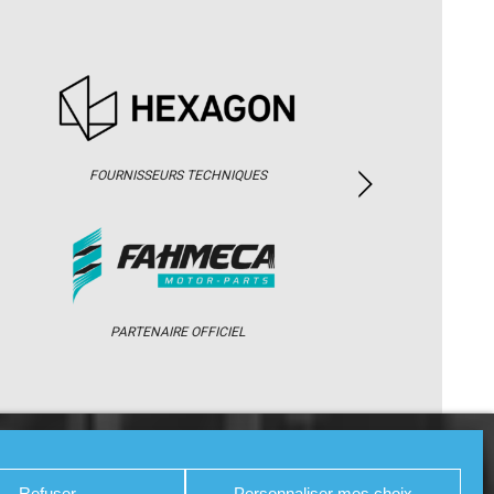
FOURNISSEURS TECHNIQUES
PARTENAIRE OFFICIEL
/ WEB TV
PARTENAIRES
PRESSE
Refuser
Personnaliser mes choix