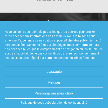
accéder à la billetterie
CHARTE DE CONFIDENTIALITÉ
NOUS CONTACTER
Nous utilisons des technologies telles que les cookies pour stocker
MENTIONS LÉGALES
RÉALISÉ PAR L’AGENCE WEB A3WEB
et/ou accéder aux informations des appareils. Nous le faisons pour
POLITIQUE DE COOKIES (UE)
DÉCLARATION DE CONFIDENTIALITÉ (UE)
améliorer l’expérience de navigation et pour afficher des publicités (non-)
personnalisées. Consentir à ces technologies nous permettra de traiter
des données telles que le comportement de navigation ou les ID uniques
sur ce site. Le fait de ne pas consentir ou de retirer son consentement
peut avoir un effet négatif sur certaines fonctionnalités et fonctions.
J'accepte
Refuser
Personnaliser mes choix
Appuyez sur le bouton partager en bas de votre
Politique de cookies
Déclaration de confidentialité
navigateur, puis sur "Sur l'écran d'accueil" pour obtenir le