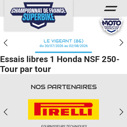
ACCUEIL
CHAMPIONNAT
ACTUS
LE VIGEANT (86)
CALENDRIER
du 30/07/2026 au 02/08/2026
Essais libres 1 Honda NSF 250-
RÉSULTATS
Tour par tour
PHOTOS / WEB TV
PARTENAIRES
NOS PARTENAIRES
PRESSE
PRESSE
FOURNISSEURS TECHNIQUES