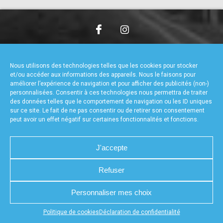
accéder à la billetterie
CHARTE DE CONFIDENTIALITÉ
NOUS CONTACTER
MENTIONS LÉGALES
RÉALISÉ PAR L’AGENCE WEB A3WEB
Nous utilisons des technologies telles que les cookies pour stocker
POLITIQUE DE COOKIES (UE)
DÉCLARATION DE CONFIDENTIALITÉ (UE)
et/ou accéder aux informations des appareils. Nous le faisons pour
améliorer l’expérience de navigation et pour afficher des publicités (non-)
personnalisées. Consentir à ces technologies nous permettra de traiter
des données telles que le comportement de navigation ou les ID uniques
sur ce site. Le fait de ne pas consentir ou de retirer son consentement
peut avoir un effet négatif sur certaines fonctionnalités et fonctions.
J'accepte
Refuser
Personnaliser mes choix
Appuyez sur le bouton partager en bas de votre
Politique de cookies
Déclaration de confidentialité
navigateur, puis sur "Sur l'écran d'accueil" pour obtenir le