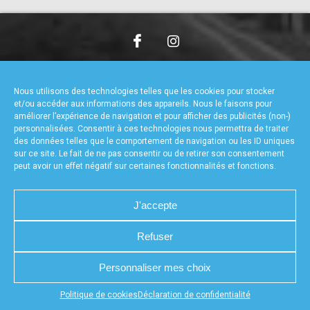
accéder à la billetterie
CHARTE DE CONFIDENTIALITÉ
NOUS CONTACTER
MENTIONS LÉGALES
RÉALISÉ PAR L’AGENCE WEB A3WEB
Nous utilisons des technologies telles que les cookies pour stocker
POLITIQUE DE COOKIES (UE)
DÉCLARATION DE CONFIDENTIALITÉ (UE)
et/ou accéder aux informations des appareils. Nous le faisons pour
améliorer l’expérience de navigation et pour afficher des publicités (non-)
personnalisées. Consentir à ces technologies nous permettra de traiter
des données telles que le comportement de navigation ou les ID uniques
sur ce site. Le fait de ne pas consentir ou de retirer son consentement
peut avoir un effet négatif sur certaines fonctionnalités et fonctions.
J'accepte
Refuser
Personnaliser mes choix
Appuyez sur le bouton partager en bas de votre
Politique de cookies
Déclaration de confidentialité
navigateur, puis sur "Sur l'écran d'accueil" pour obtenir le