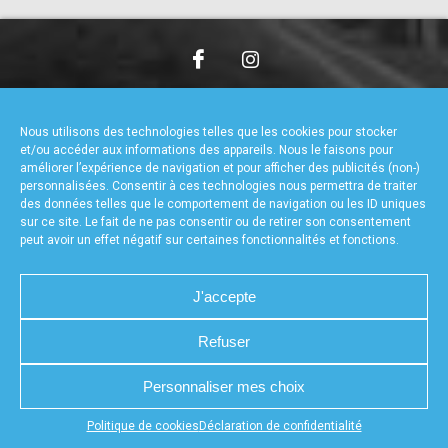
accéder à la billetterie
CHARTE DE CONFIDENTIALITÉ
NOUS CONTACTER
MENTIONS LÉGALES
RÉALISÉ PAR L’AGENCE WEB A3WEB
Nous utilisons des technologies telles que les cookies pour stocker
POLITIQUE DE COOKIES (UE)
DÉCLARATION DE CONFIDENTIALITÉ (UE)
et/ou accéder aux informations des appareils. Nous le faisons pour
améliorer l’expérience de navigation et pour afficher des publicités (non-)
personnalisées. Consentir à ces technologies nous permettra de traiter
des données telles que le comportement de navigation ou les ID uniques
sur ce site. Le fait de ne pas consentir ou de retirer son consentement
peut avoir un effet négatif sur certaines fonctionnalités et fonctions.
J'accepte
Refuser
Personnaliser mes choix
Appuyez sur le bouton partager en bas de votre
Politique de cookies
Déclaration de confidentialité
navigateur, puis sur "Sur l'écran d'accueil" pour obtenir le