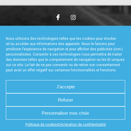
accéder à la billetterie
CHARTE DE CONFIDENTIALITÉ
NOUS CONTACTER
MENTIONS LÉGALES
RÉALISÉ PAR L’AGENCE WEB A3WEB
Nous utilisons des technologies telles que les cookies pour stocker
POLITIQUE DE COOKIES (UE)
DÉCLARATION DE CONFIDENTIALITÉ (UE)
et/ou accéder aux informations des appareils. Nous le faisons pour
améliorer l’expérience de navigation et pour afficher des publicités (non-)
personnalisées. Consentir à ces technologies nous permettra de traiter
des données telles que le comportement de navigation ou les ID uniques
sur ce site. Le fait de ne pas consentir ou de retirer son consentement
peut avoir un effet négatif sur certaines fonctionnalités et fonctions.
J'accepte
Refuser
Personnaliser mes choix
Appuyez sur le bouton partager en bas de votre
Politique de cookies
Déclaration de confidentialité
navigateur, puis sur "Sur l'écran d'accueil" pour obtenir le