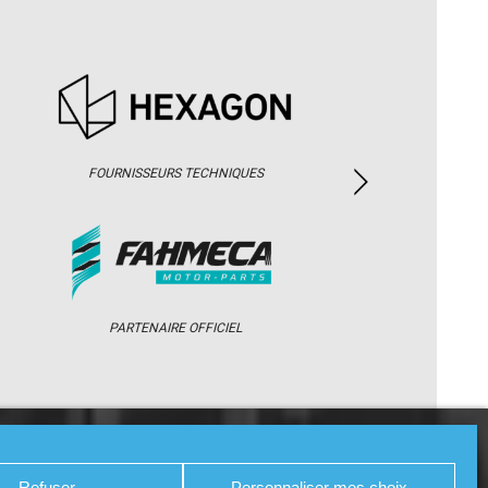
FOURNISSEURS TECHNIQUES
PARTENAIRE OFFICIEL
/ WEB TV
PARTENAIRES
PRESSE
Refuser
Personnaliser mes choix