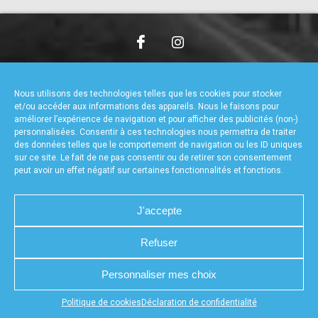
accéder à la billetterie
CHARTE DE CONFIDENTIALITÉ
NOUS CONTACTER
MENTIONS LÉGALES
RÉALISÉ PAR L’AGENCE WEB A3WEB
Nous utilisons des technologies telles que les cookies pour stocker
POLITIQUE DE COOKIES (UE)
DÉCLARATION DE CONFIDENTIALITÉ (UE)
et/ou accéder aux informations des appareils. Nous le faisons pour
améliorer l’expérience de navigation et pour afficher des publicités (non-)
personnalisées. Consentir à ces technologies nous permettra de traiter
des données telles que le comportement de navigation ou les ID uniques
sur ce site. Le fait de ne pas consentir ou de retirer son consentement
peut avoir un effet négatif sur certaines fonctionnalités et fonctions.
J'accepte
Refuser
Personnaliser mes choix
Appuyez sur le bouton partager en bas de votre
Politique de cookies
Déclaration de confidentialité
navigateur, puis sur "Sur l'écran d'accueil" pour obtenir le