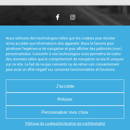
accéder à la billetterie
CHARTE DE CONFIDENTIALITÉ
NOUS CONTACTER
MENTIONS LÉGALES
RÉALISÉ PAR L’AGENCE WEB A3WEB
Nous utilisons des technologies telles que les cookies pour stocker
POLITIQUE DE COOKIES (UE)
DÉCLARATION DE CONFIDENTIALITÉ (UE)
et/ou accéder aux informations des appareils. Nous le faisons pour
améliorer l’expérience de navigation et pour afficher des publicités (non-)
personnalisées. Consentir à ces technologies nous permettra de traiter
des données telles que le comportement de navigation ou les ID uniques
sur ce site. Le fait de ne pas consentir ou de retirer son consentement
peut avoir un effet négatif sur certaines fonctionnalités et fonctions.
J'accepte
Refuser
Personnaliser mes choix
Appuyez sur le bouton partager en bas de votre
Politique de cookies
Déclaration de confidentialité
navigateur, puis sur "Sur l'écran d'accueil" pour obtenir le