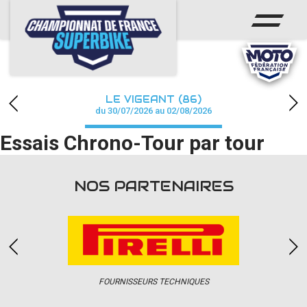
ACCUEIL
CHAMPIONNAT
ACTUS
LE VIGEANT (86)
CALENDRIER
du 30/07/2026 au 02/08/2026
Essais Chrono-Tour par tour
RÉSULTATS
PHOTOS / WEB TV
NOS PARTENAIRES
PARTENAIRES
PRESSE
FOURNISSEURS TECHNIQUES
PRESSE