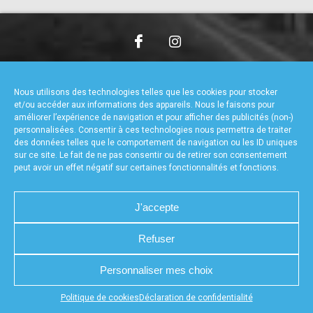
accéder à la billetterie
CHARTE DE CONFIDENTIALITÉ
NOUS CONTACTER
MENTIONS LÉGALES
RÉALISÉ PAR L’AGENCE WEB A3WEB
Nous utilisons des technologies telles que les cookies pour stocker
POLITIQUE DE COOKIES (UE)
DÉCLARATION DE CONFIDENTIALITÉ (UE)
et/ou accéder aux informations des appareils. Nous le faisons pour
améliorer l’expérience de navigation et pour afficher des publicités (non-)
personnalisées. Consentir à ces technologies nous permettra de traiter
des données telles que le comportement de navigation ou les ID uniques
sur ce site. Le fait de ne pas consentir ou de retirer son consentement
peut avoir un effet négatif sur certaines fonctionnalités et fonctions.
J'accepte
Refuser
Personnaliser mes choix
Appuyez sur le bouton partager en bas de votre
Politique de cookies
Déclaration de confidentialité
navigateur, puis sur "Sur l'écran d'accueil" pour obtenir le