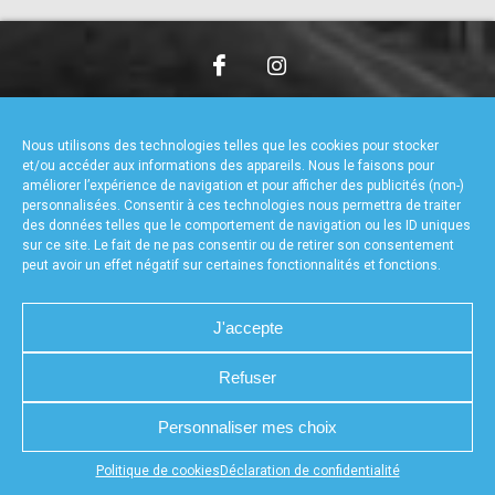
accéder à la billetterie
CHARTE DE CONFIDENTIALITÉ
NOUS CONTACTER
MENTIONS LÉGALES
RÉALISÉ PAR L’AGENCE WEB A3WEB
Nous utilisons des technologies telles que les cookies pour stocker
POLITIQUE DE COOKIES (UE)
DÉCLARATION DE CONFIDENTIALITÉ (UE)
et/ou accéder aux informations des appareils. Nous le faisons pour
améliorer l’expérience de navigation et pour afficher des publicités (non-)
personnalisées. Consentir à ces technologies nous permettra de traiter
des données telles que le comportement de navigation ou les ID uniques
sur ce site. Le fait de ne pas consentir ou de retirer son consentement
peut avoir un effet négatif sur certaines fonctionnalités et fonctions.
J'accepte
Refuser
Personnaliser mes choix
Appuyez sur le bouton partager en bas de votre
Politique de cookies
Déclaration de confidentialité
navigateur, puis sur "Sur l'écran d'accueil" pour obtenir le