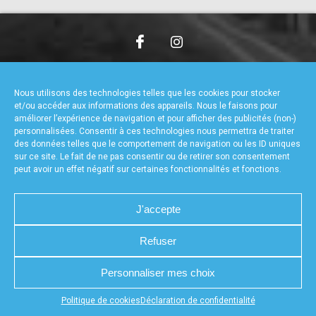
accéder à la billetterie
CHARTE DE CONFIDENTIALITÉ
NOUS CONTACTER
MENTIONS LÉGALES
RÉALISÉ PAR L’AGENCE WEB A3WEB
Nous utilisons des technologies telles que les cookies pour stocker
POLITIQUE DE COOKIES (UE)
DÉCLARATION DE CONFIDENTIALITÉ (UE)
et/ou accéder aux informations des appareils. Nous le faisons pour
améliorer l’expérience de navigation et pour afficher des publicités (non-)
personnalisées. Consentir à ces technologies nous permettra de traiter
des données telles que le comportement de navigation ou les ID uniques
sur ce site. Le fait de ne pas consentir ou de retirer son consentement
peut avoir un effet négatif sur certaines fonctionnalités et fonctions.
J'accepte
Refuser
Personnaliser mes choix
Appuyez sur le bouton partager en bas de votre
Politique de cookies
Déclaration de confidentialité
navigateur, puis sur "Sur l'écran d'accueil" pour obtenir le