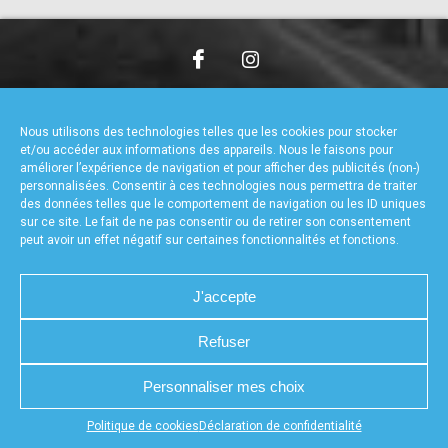
accéder à la billetterie
CHARTE DE CONFIDENTIALITÉ
NOUS CONTACTER
MENTIONS LÉGALES
RÉALISÉ PAR L’AGENCE WEB A3WEB
Nous utilisons des technologies telles que les cookies pour stocker
POLITIQUE DE COOKIES (UE)
DÉCLARATION DE CONFIDENTIALITÉ (UE)
et/ou accéder aux informations des appareils. Nous le faisons pour
améliorer l’expérience de navigation et pour afficher des publicités (non-)
personnalisées. Consentir à ces technologies nous permettra de traiter
des données telles que le comportement de navigation ou les ID uniques
sur ce site. Le fait de ne pas consentir ou de retirer son consentement
peut avoir un effet négatif sur certaines fonctionnalités et fonctions.
J'accepte
Refuser
Personnaliser mes choix
Appuyez sur le bouton partager en bas de votre
Politique de cookies
Déclaration de confidentialité
navigateur, puis sur "Sur l'écran d'accueil" pour obtenir le