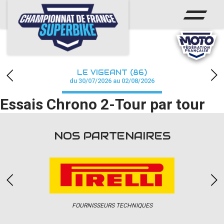
ACCUEIL
CHAMPIONNAT
ACTUS
LE VIGEANT (86)
CALENDRIER
du 30/07/2026 au 02/08/2026
Essais Chrono 2-Tour par tour
RÉSULTATS
PHOTOS / WEB TV
NOS PARTENAIRES
PARTENAIRES
PRESSE
FOURNISSEURS TECHNIQUES
PRESSE