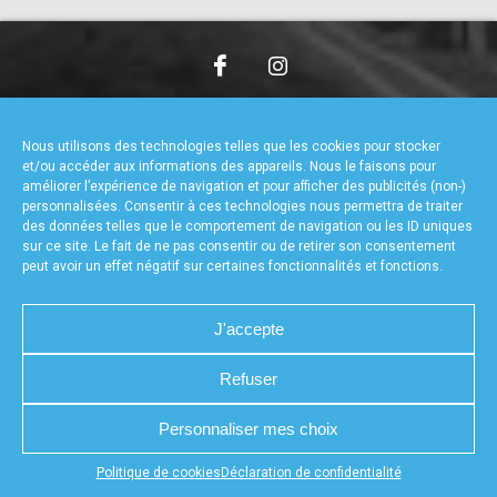
accéder à la billetterie
CHARTE DE CONFIDENTIALITÉ
NOUS CONTACTER
MENTIONS LÉGALES
RÉALISÉ PAR L’AGENCE WEB A3WEB
Nous utilisons des technologies telles que les cookies pour stocker
POLITIQUE DE COOKIES (UE)
DÉCLARATION DE CONFIDENTIALITÉ (UE)
et/ou accéder aux informations des appareils. Nous le faisons pour
améliorer l’expérience de navigation et pour afficher des publicités (non-)
personnalisées. Consentir à ces technologies nous permettra de traiter
des données telles que le comportement de navigation ou les ID uniques
sur ce site. Le fait de ne pas consentir ou de retirer son consentement
peut avoir un effet négatif sur certaines fonctionnalités et fonctions.
J'accepte
Refuser
Personnaliser mes choix
Appuyez sur le bouton partager en bas de votre
Politique de cookies
Déclaration de confidentialité
navigateur, puis sur "Sur l'écran d'accueil" pour obtenir le