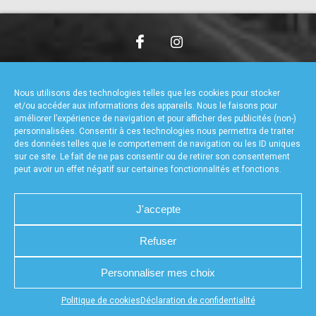
accéder à la billetterie
CHARTE DE CONFIDENTIALITÉ
NOUS CONTACTER
MENTIONS LÉGALES
RÉALISÉ PAR L’AGENCE WEB A3WEB
Nous utilisons des technologies telles que les cookies pour stocker
POLITIQUE DE COOKIES (UE)
DÉCLARATION DE CONFIDENTIALITÉ (UE)
et/ou accéder aux informations des appareils. Nous le faisons pour
améliorer l’expérience de navigation et pour afficher des publicités (non-)
personnalisées. Consentir à ces technologies nous permettra de traiter
des données telles que le comportement de navigation ou les ID uniques
sur ce site. Le fait de ne pas consentir ou de retirer son consentement
peut avoir un effet négatif sur certaines fonctionnalités et fonctions.
J'accepte
Refuser
Personnaliser mes choix
Appuyez sur le bouton partager en bas de votre
Politique de cookies
Déclaration de confidentialité
navigateur, puis sur "Sur l'écran d'accueil" pour obtenir le