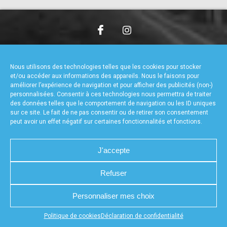
accéder à la billetterie
CHARTE DE CONFIDENTIALITÉ
NOUS CONTACTER
MENTIONS LÉGALES
RÉALISÉ PAR L’AGENCE WEB A3WEB
Nous utilisons des technologies telles que les cookies pour stocker
POLITIQUE DE COOKIES (UE)
DÉCLARATION DE CONFIDENTIALITÉ (UE)
et/ou accéder aux informations des appareils. Nous le faisons pour
améliorer l’expérience de navigation et pour afficher des publicités (non-)
personnalisées. Consentir à ces technologies nous permettra de traiter
des données telles que le comportement de navigation ou les ID uniques
sur ce site. Le fait de ne pas consentir ou de retirer son consentement
peut avoir un effet négatif sur certaines fonctionnalités et fonctions.
J'accepte
Refuser
Personnaliser mes choix
Appuyez sur le bouton partager en bas de votre
Politique de cookies
Déclaration de confidentialité
navigateur, puis sur "Sur l'écran d'accueil" pour obtenir le