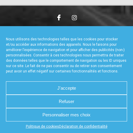
accéder à la billetterie
CHARTE DE CONFIDENTIALITÉ
NOUS CONTACTER
MENTIONS LÉGALES
RÉALISÉ PAR L’AGENCE WEB A3WEB
Nous utilisons des technologies telles que les cookies pour stocker
POLITIQUE DE COOKIES (UE)
DÉCLARATION DE CONFIDENTIALITÉ (UE)
et/ou accéder aux informations des appareils. Nous le faisons pour
améliorer l’expérience de navigation et pour afficher des publicités (non-)
personnalisées. Consentir à ces technologies nous permettra de traiter
des données telles que le comportement de navigation ou les ID uniques
sur ce site. Le fait de ne pas consentir ou de retirer son consentement
peut avoir un effet négatif sur certaines fonctionnalités et fonctions.
J'accepte
Refuser
Personnaliser mes choix
Appuyez sur le bouton partager en bas de votre
Politique de cookies
Déclaration de confidentialité
navigateur, puis sur "Sur l'écran d'accueil" pour obtenir le