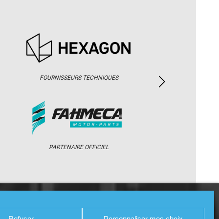
FOURNISSEURS TECHNIQUES
PARTENAIRE OFFICIEL
/ WEB TV
PARTENAIRES
PRESSE
Refuser
Personnaliser mes choix