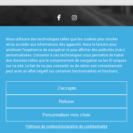
accéder à la billetterie
CHARTE DE CONFIDENTIALITÉ
NOUS CONTACTER
MENTIONS LÉGALES
RÉALISÉ PAR L’AGENCE WEB A3WEB
Nous utilisons des technologies telles que les cookies pour stocker
POLITIQUE DE COOKIES (UE)
DÉCLARATION DE CONFIDENTIALITÉ (UE)
et/ou accéder aux informations des appareils. Nous le faisons pour
améliorer l’expérience de navigation et pour afficher des publicités (non-)
personnalisées. Consentir à ces technologies nous permettra de traiter
des données telles que le comportement de navigation ou les ID uniques
sur ce site. Le fait de ne pas consentir ou de retirer son consentement
peut avoir un effet négatif sur certaines fonctionnalités et fonctions.
J'accepte
Refuser
Personnaliser mes choix
Appuyez sur le bouton partager en bas de votre
Politique de cookies
Déclaration de confidentialité
navigateur, puis sur "Sur l'écran d'accueil" pour obtenir le