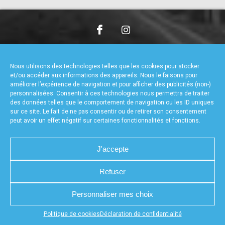
accéder à la billetterie
CHARTE DE CONFIDENTIALITÉ
NOUS CONTACTER
MENTIONS LÉGALES
RÉALISÉ PAR L’AGENCE WEB A3WEB
Nous utilisons des technologies telles que les cookies pour stocker
POLITIQUE DE COOKIES (UE)
DÉCLARATION DE CONFIDENTIALITÉ (UE)
et/ou accéder aux informations des appareils. Nous le faisons pour
améliorer l’expérience de navigation et pour afficher des publicités (non-)
personnalisées. Consentir à ces technologies nous permettra de traiter
des données telles que le comportement de navigation ou les ID uniques
sur ce site. Le fait de ne pas consentir ou de retirer son consentement
peut avoir un effet négatif sur certaines fonctionnalités et fonctions.
J'accepte
Refuser
Personnaliser mes choix
Appuyez sur le bouton partager en bas de votre
Politique de cookies
Déclaration de confidentialité
navigateur, puis sur "Sur l'écran d'accueil" pour obtenir le