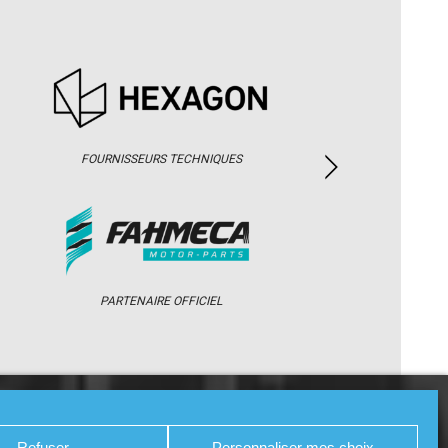
FOURNISSEURS TECHNIQUES
PARTENAIRE OFFICIEL
/ WEB TV
PARTENAIRES
PRESSE
Refuser
Personnaliser mes choix