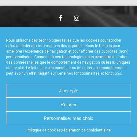
accéder à la billetterie
CHARTE DE CONFIDENTIALITÉ
NOUS CONTACTER
MENTIONS LÉGALES
RÉALISÉ PAR L’AGENCE WEB A3WEB
Nous utilisons des technologies telles que les cookies pour stocker
POLITIQUE DE COOKIES (UE)
DÉCLARATION DE CONFIDENTIALITÉ (UE)
et/ou accéder aux informations des appareils. Nous le faisons pour
améliorer l’expérience de navigation et pour afficher des publicités (non-)
personnalisées. Consentir à ces technologies nous permettra de traiter
des données telles que le comportement de navigation ou les ID uniques
sur ce site. Le fait de ne pas consentir ou de retirer son consentement
peut avoir un effet négatif sur certaines fonctionnalités et fonctions.
J'accepte
Refuser
Personnaliser mes choix
Appuyez sur le bouton partager en bas de votre
Politique de cookies
Déclaration de confidentialité
navigateur, puis sur "Sur l'écran d'accueil" pour obtenir le