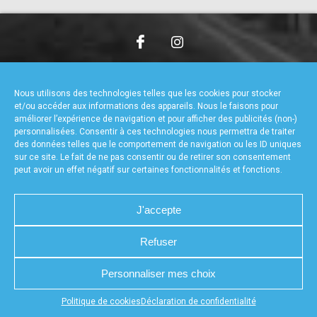
accéder à la billetterie
CHARTE DE CONFIDENTIALITÉ
NOUS CONTACTER
MENTIONS LÉGALES
RÉALISÉ PAR L’AGENCE WEB A3WEB
Nous utilisons des technologies telles que les cookies pour stocker
POLITIQUE DE COOKIES (UE)
DÉCLARATION DE CONFIDENTIALITÉ (UE)
et/ou accéder aux informations des appareils. Nous le faisons pour
améliorer l’expérience de navigation et pour afficher des publicités (non-)
personnalisées. Consentir à ces technologies nous permettra de traiter
des données telles que le comportement de navigation ou les ID uniques
sur ce site. Le fait de ne pas consentir ou de retirer son consentement
peut avoir un effet négatif sur certaines fonctionnalités et fonctions.
J'accepte
Refuser
Personnaliser mes choix
Appuyez sur le bouton partager en bas de votre
Politique de cookies
Déclaration de confidentialité
navigateur, puis sur "Sur l'écran d'accueil" pour obtenir le