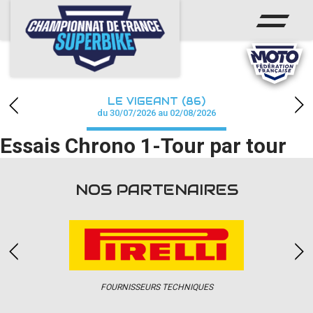
ACCUEIL
CHAMPIONNAT
ACTUS
LE VIGEANT (86)
CALENDRIER
du 30/07/2026 au 02/08/2026
Essais Chrono 1-Tour par tour
RÉSULTATS
PHOTOS / WEB TV
NOS PARTENAIRES
PARTENAIRES
PRESSE
FOURNISSEURS TECHNIQUES
PRESSE