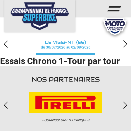
ACCUEIL
CHAMPIONNAT
ACTUS
LE VIGEANT (86)
CALENDRIER
du 30/07/2026 au 02/08/2026
Essais Chrono 1-Tour par tour
RÉSULTATS
PHOTOS / WEB TV
NOS PARTENAIRES
PARTENAIRES
PRESSE
FOURNISSEURS TECHNIQUES
PRESSE