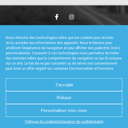
accéder à la billetterie
CHARTE DE CONFIDENTIALITÉ
NOUS CONTACTER
MENTIONS LÉGALES
RÉALISÉ PAR L’AGENCE WEB A3WEB
Nous utilisons des technologies telles que les cookies pour stocker
POLITIQUE DE COOKIES (UE)
DÉCLARATION DE CONFIDENTIALITÉ (UE)
et/ou accéder aux informations des appareils. Nous le faisons pour
améliorer l’expérience de navigation et pour afficher des publicités (non-)
personnalisées. Consentir à ces technologies nous permettra de traiter
des données telles que le comportement de navigation ou les ID uniques
sur ce site. Le fait de ne pas consentir ou de retirer son consentement
peut avoir un effet négatif sur certaines fonctionnalités et fonctions.
J'accepte
Refuser
Personnaliser mes choix
Appuyez sur le bouton partager en bas de votre
Politique de cookies
Déclaration de confidentialité
navigateur, puis sur "Sur l'écran d'accueil" pour obtenir le