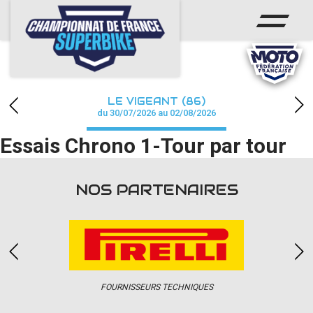
ACCUEIL
CHAMPIONNAT
ACTUS
LE VIGEANT (86)
CALENDRIER
du 30/07/2026 au 02/08/2026
Essais Chrono 1-Tour par tour
RÉSULTATS
PHOTOS / WEB TV
NOS PARTENAIRES
PARTENAIRES
PRESSE
FOURNISSEURS TECHNIQUES
PRESSE