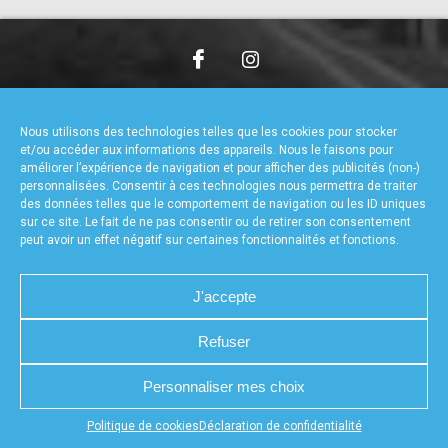
accéder à la billetterie
CHARTE DE CONFIDENTIALITÉ
NOUS CONTACTER
MENTIONS LÉGALES
RÉALISÉ PAR L’AGENCE WEB A3WEB
Nous utilisons des technologies telles que les cookies pour stocker
POLITIQUE DE COOKIES (UE)
DÉCLARATION DE CONFIDENTIALITÉ (UE)
et/ou accéder aux informations des appareils. Nous le faisons pour
améliorer l’expérience de navigation et pour afficher des publicités (non-)
personnalisées. Consentir à ces technologies nous permettra de traiter
des données telles que le comportement de navigation ou les ID uniques
sur ce site. Le fait de ne pas consentir ou de retirer son consentement
peut avoir un effet négatif sur certaines fonctionnalités et fonctions.
J'accepte
Refuser
Personnaliser mes choix
Appuyez sur le bouton partager en bas de votre
Politique de cookies
Déclaration de confidentialité
navigateur, puis sur "Sur l'écran d'accueil" pour obtenir le