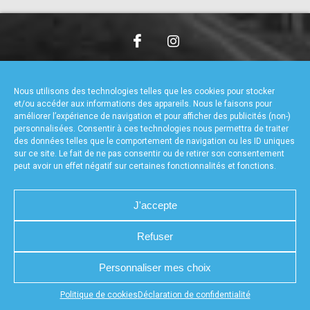
accéder à la billetterie
CHARTE DE CONFIDENTIALITÉ
NOUS CONTACTER
MENTIONS LÉGALES
RÉALISÉ PAR L’AGENCE WEB A3WEB
Nous utilisons des technologies telles que les cookies pour stocker
POLITIQUE DE COOKIES (UE)
DÉCLARATION DE CONFIDENTIALITÉ (UE)
et/ou accéder aux informations des appareils. Nous le faisons pour
améliorer l’expérience de navigation et pour afficher des publicités (non-)
personnalisées. Consentir à ces technologies nous permettra de traiter
des données telles que le comportement de navigation ou les ID uniques
sur ce site. Le fait de ne pas consentir ou de retirer son consentement
peut avoir un effet négatif sur certaines fonctionnalités et fonctions.
J'accepte
Refuser
Personnaliser mes choix
Appuyez sur le bouton partager en bas de votre
Politique de cookies
Déclaration de confidentialité
navigateur, puis sur "Sur l'écran d'accueil" pour obtenir le