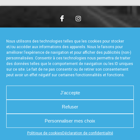
accéder à la billetterie
CHARTE DE CONFIDENTIALITÉ
NOUS CONTACTER
MENTIONS LÉGALES
RÉALISÉ PAR L’AGENCE WEB A3WEB
Nous utilisons des technologies telles que les cookies pour stocker
POLITIQUE DE COOKIES (UE)
DÉCLARATION DE CONFIDENTIALITÉ (UE)
et/ou accéder aux informations des appareils. Nous le faisons pour
améliorer l’expérience de navigation et pour afficher des publicités (non-)
personnalisées. Consentir à ces technologies nous permettra de traiter
des données telles que le comportement de navigation ou les ID uniques
sur ce site. Le fait de ne pas consentir ou de retirer son consentement
peut avoir un effet négatif sur certaines fonctionnalités et fonctions.
J'accepte
Refuser
Personnaliser mes choix
Appuyez sur le bouton partager en bas de votre
Politique de cookies
Déclaration de confidentialité
navigateur, puis sur "Sur l'écran d'accueil" pour obtenir le