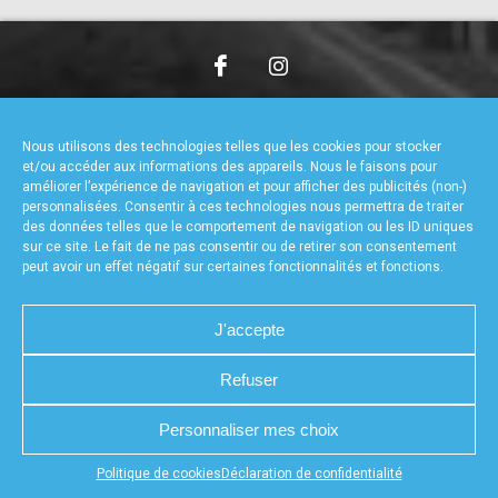
accéder à la billetterie
CHARTE DE CONFIDENTIALITÉ
NOUS CONTACTER
MENTIONS LÉGALES
RÉALISÉ PAR L’AGENCE WEB A3WEB
Nous utilisons des technologies telles que les cookies pour stocker
POLITIQUE DE COOKIES (UE)
DÉCLARATION DE CONFIDENTIALITÉ (UE)
et/ou accéder aux informations des appareils. Nous le faisons pour
améliorer l’expérience de navigation et pour afficher des publicités (non-)
personnalisées. Consentir à ces technologies nous permettra de traiter
des données telles que le comportement de navigation ou les ID uniques
sur ce site. Le fait de ne pas consentir ou de retirer son consentement
peut avoir un effet négatif sur certaines fonctionnalités et fonctions.
J'accepte
Refuser
Personnaliser mes choix
Appuyez sur le bouton partager en bas de votre
Politique de cookies
Déclaration de confidentialité
navigateur, puis sur "Sur l'écran d'accueil" pour obtenir le