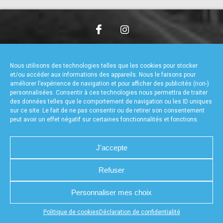
accéder à la billetterie
CHARTE DE CONFIDENTIALITÉ
NOUS CONTACTER
MENTIONS LÉGALES
RÉALISÉ PAR L’AGENCE WEB A3WEB
Nous utilisons des technologies telles que les cookies pour stocker
POLITIQUE DE COOKIES (UE)
DÉCLARATION DE CONFIDENTIALITÉ (UE)
et/ou accéder aux informations des appareils. Nous le faisons pour
améliorer l’expérience de navigation et pour afficher des publicités (non-)
personnalisées. Consentir à ces technologies nous permettra de traiter
des données telles que le comportement de navigation ou les ID uniques
sur ce site. Le fait de ne pas consentir ou de retirer son consentement
peut avoir un effet négatif sur certaines fonctionnalités et fonctions.
J'accepte
Refuser
Personnaliser mes choix
Appuyez sur le bouton partager en bas de votre
Politique de cookies
Déclaration de confidentialité
navigateur, puis sur "Sur l'écran d'accueil" pour obtenir le