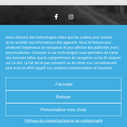
accéder à la billetterie
CHARTE DE CONFIDENTIALITÉ
NOUS CONTACTER
MENTIONS LÉGALES
RÉALISÉ PAR L’AGENCE WEB A3WEB
Nous utilisons des technologies telles que les cookies pour stocker
POLITIQUE DE COOKIES (UE)
DÉCLARATION DE CONFIDENTIALITÉ (UE)
et/ou accéder aux informations des appareils. Nous le faisons pour
améliorer l’expérience de navigation et pour afficher des publicités (non-)
personnalisées. Consentir à ces technologies nous permettra de traiter
des données telles que le comportement de navigation ou les ID uniques
sur ce site. Le fait de ne pas consentir ou de retirer son consentement
peut avoir un effet négatif sur certaines fonctionnalités et fonctions.
J'accepte
Refuser
Personnaliser mes choix
Appuyez sur le bouton partager en bas de votre
Politique de cookies
Déclaration de confidentialité
navigateur, puis sur "Sur l'écran d'accueil" pour obtenir le