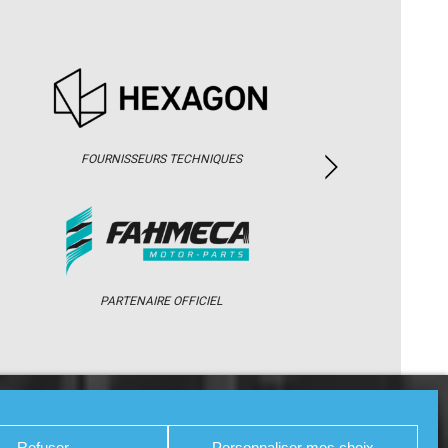
FOURNISSEURS TECHNIQUES
PARTENAIRE OFFICIEL
/ WEB TV
PARTENAIRES
PRESSE
Refuser
Personnaliser mes choix