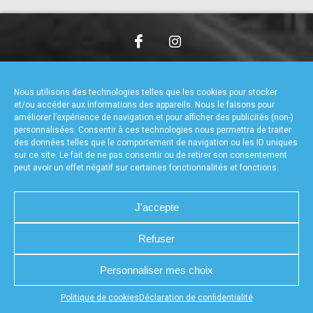
accéder à la billetterie
CHARTE DE CONFIDENTIALITÉ
NOUS CONTACTER
MENTIONS LÉGALES
RÉALISÉ PAR L’AGENCE WEB A3WEB
Nous utilisons des technologies telles que les cookies pour stocker
POLITIQUE DE COOKIES (UE)
DÉCLARATION DE CONFIDENTIALITÉ (UE)
et/ou accéder aux informations des appareils. Nous le faisons pour
améliorer l’expérience de navigation et pour afficher des publicités (non-)
personnalisées. Consentir à ces technologies nous permettra de traiter
des données telles que le comportement de navigation ou les ID uniques
sur ce site. Le fait de ne pas consentir ou de retirer son consentement
peut avoir un effet négatif sur certaines fonctionnalités et fonctions.
J'accepte
Refuser
Personnaliser mes choix
Appuyez sur le bouton partager en bas de votre
Politique de cookies
Déclaration de confidentialité
navigateur, puis sur "Sur l'écran d'accueil" pour obtenir le