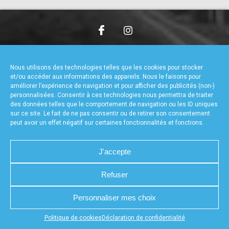
accéder à la billetterie
CHARTE DE CONFIDENTIALITÉ
NOUS CONTACTER
MENTIONS LÉGALES
RÉALISÉ PAR L’AGENCE WEB A3WEB
Nous utilisons des technologies telles que les cookies pour stocker
POLITIQUE DE COOKIES (UE)
DÉCLARATION DE CONFIDENTIALITÉ (UE)
et/ou accéder aux informations des appareils. Nous le faisons pour
améliorer l’expérience de navigation et pour afficher des publicités (non-)
personnalisées. Consentir à ces technologies nous permettra de traiter
des données telles que le comportement de navigation ou les ID uniques
sur ce site. Le fait de ne pas consentir ou de retirer son consentement
peut avoir un effet négatif sur certaines fonctionnalités et fonctions.
J'accepte
Refuser
Personnaliser mes choix
Appuyez sur le bouton partager en bas de votre
Politique de cookies
Déclaration de confidentialité
navigateur, puis sur "Sur l'écran d'accueil" pour obtenir le