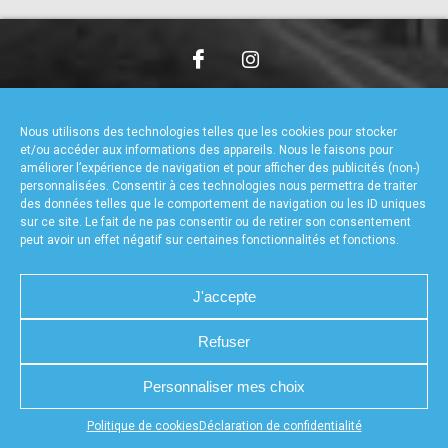
accéder à la billetterie
CHARTE DE CONFIDENTIALITÉ
NOUS CONTACTER
MENTIONS LÉGALES
RÉALISÉ PAR L’AGENCE WEB A3WEB
Nous utilisons des technologies telles que les cookies pour stocker
POLITIQUE DE COOKIES (UE)
DÉCLARATION DE CONFIDENTIALITÉ (UE)
et/ou accéder aux informations des appareils. Nous le faisons pour
améliorer l’expérience de navigation et pour afficher des publicités (non-)
personnalisées. Consentir à ces technologies nous permettra de traiter
des données telles que le comportement de navigation ou les ID uniques
sur ce site. Le fait de ne pas consentir ou de retirer son consentement
peut avoir un effet négatif sur certaines fonctionnalités et fonctions.
J'accepte
Refuser
Personnaliser mes choix
Appuyez sur le bouton partager en bas de votre
Politique de cookies
Déclaration de confidentialité
navigateur, puis sur "Sur l'écran d'accueil" pour obtenir le