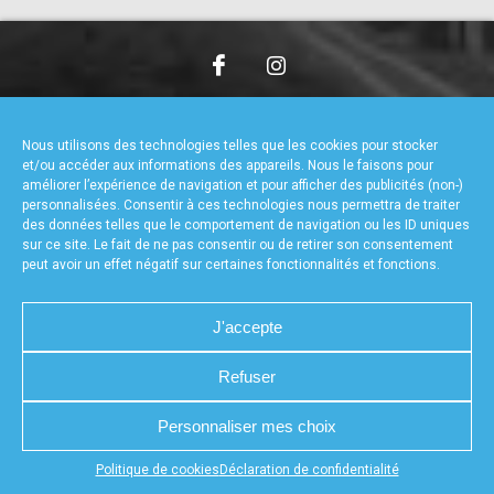
accéder à la billetterie
CHARTE DE CONFIDENTIALITÉ
NOUS CONTACTER
MENTIONS LÉGALES
RÉALISÉ PAR L’AGENCE WEB A3WEB
Nous utilisons des technologies telles que les cookies pour stocker
POLITIQUE DE COOKIES (UE)
DÉCLARATION DE CONFIDENTIALITÉ (UE)
et/ou accéder aux informations des appareils. Nous le faisons pour
améliorer l’expérience de navigation et pour afficher des publicités (non-)
personnalisées. Consentir à ces technologies nous permettra de traiter
des données telles que le comportement de navigation ou les ID uniques
sur ce site. Le fait de ne pas consentir ou de retirer son consentement
peut avoir un effet négatif sur certaines fonctionnalités et fonctions.
J'accepte
Refuser
Personnaliser mes choix
Appuyez sur le bouton partager en bas de votre
Politique de cookies
Déclaration de confidentialité
navigateur, puis sur "Sur l'écran d'accueil" pour obtenir le