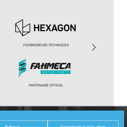
FOURNISSEURS TECHNIQUES
PARTENAIRE OFFICIEL
/ WEB TV
PARTENAIRES
PRESSE
Refuser
Personnaliser mes choix