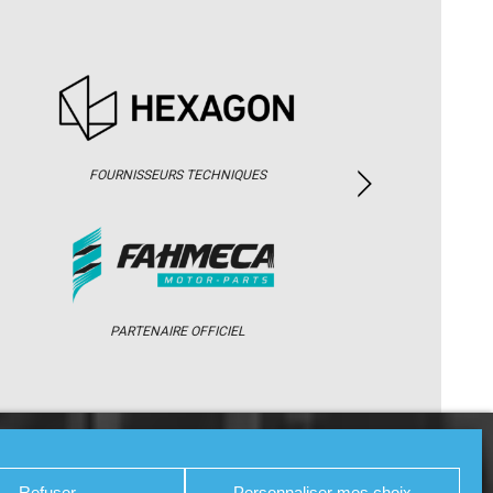
FOURNISSEURS TECHNIQUES
PARTENAIRE OFFICIEL
/ WEB TV
PARTENAIRES
PRESSE
Refuser
Personnaliser mes choix