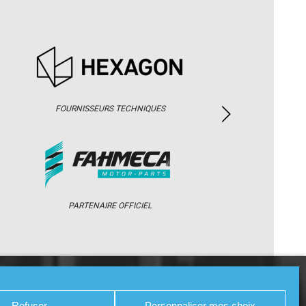
FOURNISSEURS TECHNIQUES
PARTENAIRE OFFICIEL
/ WEB TV
PARTENAIRES
PRESSE
Refuser
Personnaliser mes choix