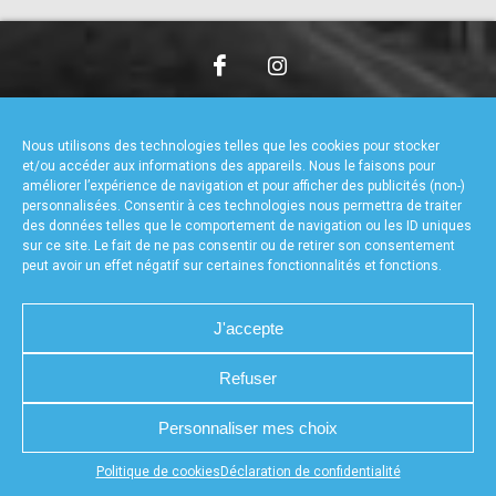
accéder à la billetterie
CHARTE DE CONFIDENTIALITÉ
NOUS CONTACTER
MENTIONS LÉGALES
RÉALISÉ PAR L’AGENCE WEB A3WEB
Nous utilisons des technologies telles que les cookies pour stocker
POLITIQUE DE COOKIES (UE)
DÉCLARATION DE CONFIDENTIALITÉ (UE)
et/ou accéder aux informations des appareils. Nous le faisons pour
améliorer l’expérience de navigation et pour afficher des publicités (non-)
personnalisées. Consentir à ces technologies nous permettra de traiter
des données telles que le comportement de navigation ou les ID uniques
sur ce site. Le fait de ne pas consentir ou de retirer son consentement
peut avoir un effet négatif sur certaines fonctionnalités et fonctions.
J'accepte
Refuser
Personnaliser mes choix
Appuyez sur le bouton partager en bas de votre
Politique de cookies
Déclaration de confidentialité
navigateur, puis sur "Sur l'écran d'accueil" pour obtenir le