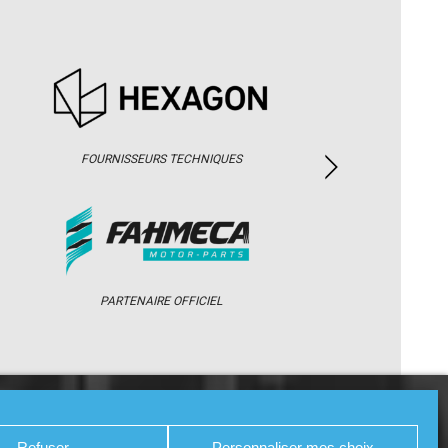
FOURNISSEURS TECHNIQUES
PARTENAIRE OFFICIEL
/ WEB TV
PARTENAIRES
PRESSE
Refuser
Personnaliser mes choix