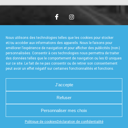
accéder à la billetterie
CHARTE DE CONFIDENTIALITÉ
NOUS CONTACTER
MENTIONS LÉGALES
RÉALISÉ PAR L’AGENCE WEB A3WEB
Nous utilisons des technologies telles que les cookies pour stocker
POLITIQUE DE COOKIES (UE)
DÉCLARATION DE CONFIDENTIALITÉ (UE)
et/ou accéder aux informations des appareils. Nous le faisons pour
améliorer l’expérience de navigation et pour afficher des publicités (non-)
personnalisées. Consentir à ces technologies nous permettra de traiter
des données telles que le comportement de navigation ou les ID uniques
sur ce site. Le fait de ne pas consentir ou de retirer son consentement
peut avoir un effet négatif sur certaines fonctionnalités et fonctions.
J'accepte
Refuser
Personnaliser mes choix
Appuyez sur le bouton partager en bas de votre
Politique de cookies
Déclaration de confidentialité
navigateur, puis sur "Sur l'écran d'accueil" pour obtenir le