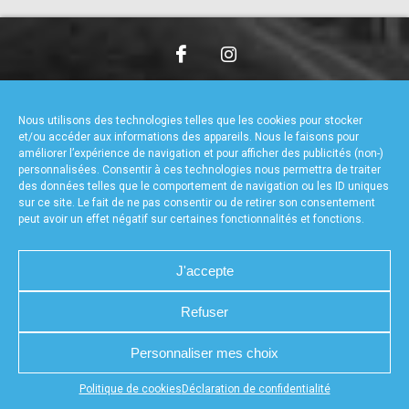
accéder à la billetterie
CHARTE DE CONFIDENTIALITÉ
NOUS CONTACTER
MENTIONS LÉGALES
RÉALISÉ PAR L’AGENCE WEB A3WEB
Nous utilisons des technologies telles que les cookies pour stocker
POLITIQUE DE COOKIES (UE)
DÉCLARATION DE CONFIDENTIALITÉ (UE)
et/ou accéder aux informations des appareils. Nous le faisons pour
améliorer l’expérience de navigation et pour afficher des publicités (non-)
personnalisées. Consentir à ces technologies nous permettra de traiter
des données telles que le comportement de navigation ou les ID uniques
sur ce site. Le fait de ne pas consentir ou de retirer son consentement
peut avoir un effet négatif sur certaines fonctionnalités et fonctions.
J'accepte
Refuser
Personnaliser mes choix
Appuyez sur le bouton partager en bas de votre
Politique de cookies
Déclaration de confidentialité
navigateur, puis sur "Sur l'écran d'accueil" pour obtenir le