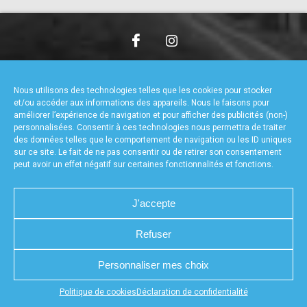
accéder à la billetterie
CHARTE DE CONFIDENTIALITÉ
NOUS CONTACTER
MENTIONS LÉGALES
RÉALISÉ PAR L’AGENCE WEB A3WEB
Nous utilisons des technologies telles que les cookies pour stocker
POLITIQUE DE COOKIES (UE)
DÉCLARATION DE CONFIDENTIALITÉ (UE)
et/ou accéder aux informations des appareils. Nous le faisons pour
améliorer l’expérience de navigation et pour afficher des publicités (non-)
personnalisées. Consentir à ces technologies nous permettra de traiter
des données telles que le comportement de navigation ou les ID uniques
sur ce site. Le fait de ne pas consentir ou de retirer son consentement
peut avoir un effet négatif sur certaines fonctionnalités et fonctions.
J'accepte
Refuser
Personnaliser mes choix
Appuyez sur le bouton partager en bas de votre
Politique de cookies
Déclaration de confidentialité
navigateur, puis sur "Sur l'écran d'accueil" pour obtenir le