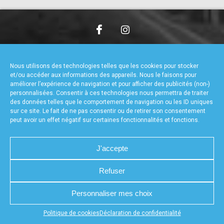
accéder à la billetterie
CHARTE DE CONFIDENTIALITÉ
NOUS CONTACTER
MENTIONS LÉGALES
RÉALISÉ PAR L’AGENCE WEB A3WEB
Nous utilisons des technologies telles que les cookies pour stocker
POLITIQUE DE COOKIES (UE)
DÉCLARATION DE CONFIDENTIALITÉ (UE)
et/ou accéder aux informations des appareils. Nous le faisons pour
améliorer l’expérience de navigation et pour afficher des publicités (non-)
personnalisées. Consentir à ces technologies nous permettra de traiter
des données telles que le comportement de navigation ou les ID uniques
sur ce site. Le fait de ne pas consentir ou de retirer son consentement
peut avoir un effet négatif sur certaines fonctionnalités et fonctions.
J'accepte
Refuser
Personnaliser mes choix
Appuyez sur le bouton partager en bas de votre
Politique de cookies
Déclaration de confidentialité
navigateur, puis sur "Sur l'écran d'accueil" pour obtenir le