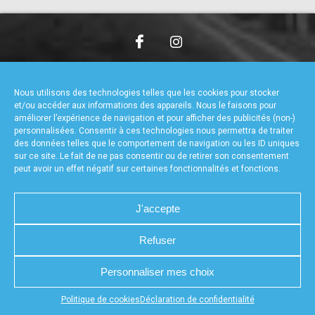
accéder à la billetterie
CHARTE DE CONFIDENTIALITÉ
NOUS CONTACTER
MENTIONS LÉGALES
RÉALISÉ PAR L’AGENCE WEB A3WEB
Nous utilisons des technologies telles que les cookies pour stocker
POLITIQUE DE COOKIES (UE)
DÉCLARATION DE CONFIDENTIALITÉ (UE)
et/ou accéder aux informations des appareils. Nous le faisons pour
améliorer l’expérience de navigation et pour afficher des publicités (non-)
personnalisées. Consentir à ces technologies nous permettra de traiter
des données telles que le comportement de navigation ou les ID uniques
sur ce site. Le fait de ne pas consentir ou de retirer son consentement
peut avoir un effet négatif sur certaines fonctionnalités et fonctions.
J'accepte
Refuser
Personnaliser mes choix
Appuyez sur le bouton partager en bas de votre
Politique de cookies
Déclaration de confidentialité
navigateur, puis sur "Sur l'écran d'accueil" pour obtenir le