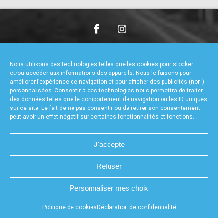
accéder à la billetterie
CHARTE DE CONFIDENTIALITÉ
NOUS CONTACTER
MENTIONS LÉGALES
RÉALISÉ PAR L’AGENCE WEB A3WEB
Nous utilisons des technologies telles que les cookies pour stocker
POLITIQUE DE COOKIES (UE)
DÉCLARATION DE CONFIDENTIALITÉ (UE)
et/ou accéder aux informations des appareils. Nous le faisons pour
améliorer l’expérience de navigation et pour afficher des publicités (non-)
personnalisées. Consentir à ces technologies nous permettra de traiter
des données telles que le comportement de navigation ou les ID uniques
sur ce site. Le fait de ne pas consentir ou de retirer son consentement
peut avoir un effet négatif sur certaines fonctionnalités et fonctions.
J'accepte
Refuser
Personnaliser mes choix
Appuyez sur le bouton partager en bas de votre
Politique de cookies
Déclaration de confidentialité
navigateur, puis sur "Sur l'écran d'accueil" pour obtenir le