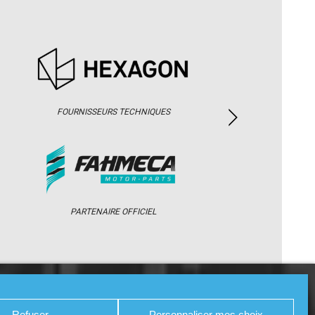
FOURNISSEURS TECHNIQUES
PARTENAIRE OFFICIEL
/ WEB TV
PARTENAIRES
PRESSE
Refuser
Personnaliser mes choix